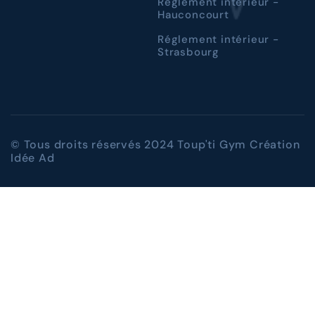
Réglement intérieur -
Hauconcourt
Réglement intérieur -
Strasbourg
© Tous droits réservés 2024 Toup'ti Gym Création
Idée Ad