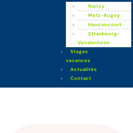
Nancy
Metz-Augny
Hauconcourt
Strasbourg-
Vendenheim
Stages
Stages vacances
vacances
(Old)
Actualités
Contact