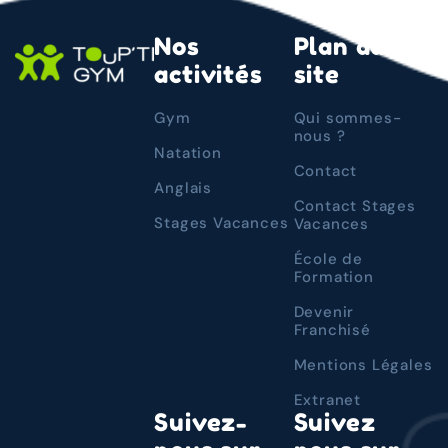
Nos
Plan du
activités
site
Gym
Qui sommes-
nous ?
Natation
Contact
Anglais
Contact Stages
Stages Vacances
Vacances
École de
Formation
Devenir
Franchisé
Mentions Légales
Extranet
Suivez-
Suivez