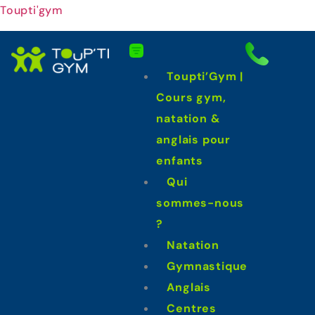
Toupti'gym
Toupti’Gym |
Cours gym,
natation &
anglais pour
enfants
Qui
sommes-nous
?
Natation
Gymnastique
Anglais
Centres