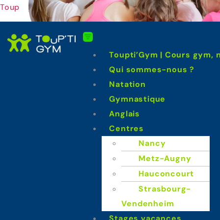
Toupti'gym
Toupti’Gym | Cours gym, n
Qui sommes-nous ?
Natation
Gymnastique
Anglais
Centres
Nancy
Metz-Augny
Hauconcourt
Strasbourg-
Vendenheim
Stages vacances