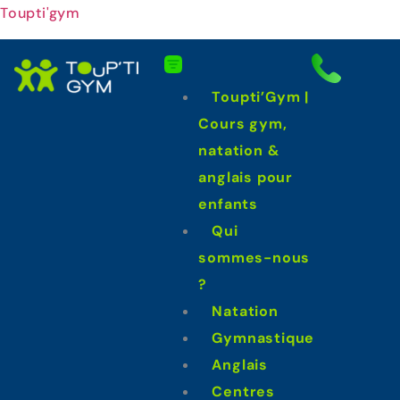
Toupti'gym
Toupti’Gym |
Cours gym,
natation &
anglais pour
enfants
Qui
sommes-nous
?
Natation
Gymnastique
Anglais
Centres