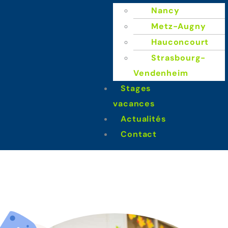
Nancy
Metz-Augny
Hauconcourt
Strasbourg-
Vendenheim
Stages
Anglais
vacances
Actualités
Contact