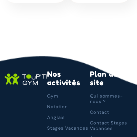
Nos
Plan du
activités
site
Gym
Qui sommes-
nous ?
Natation
Contact
Anglais
Contact Stages
Stages Vacances
Vacances