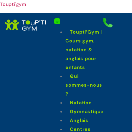
Toupti'gym
Toupti’Gym |
Cours gym,
natation &
anglais pour
enfants
Qui
sommes-nous
?
Natation
Gymnastique
Anglais
Centres