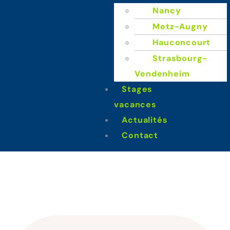
Nancy
Metz-Augny
Hauconcourt
Strasbourg-
Vendenheim
Stages
Contact Stages
vacances
Vacances
Actualités
Contact