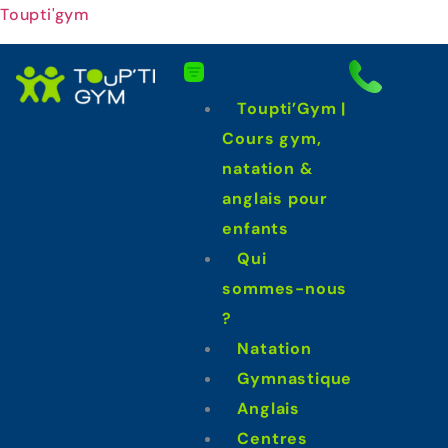
Toupti'gym
Toupti’Gym |
Cours gym,
natation &
anglais pour
enfants
Qui
sommes-nous
?
Natation
Gymnastique
Anglais
Centres