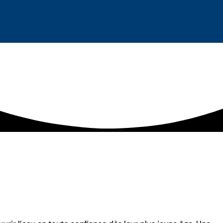
son
rs cours