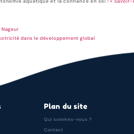
utonomie aquatique et la confiance en soi
!
« Savoir-
é Nageur
motricité dans le développement global
s
Plan du site
Qui sommes-nous ?
Contact