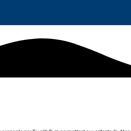
 préparer 
 ses premie
ion ?