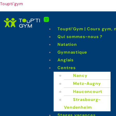
Toupti'gym
Toupti’Gym | Cours gym, n
Qui sommes-nous ?
Natation
Gymnastique
Anglais
Centres
Nancy
Metz-Augny
Hauconcourt
Strasbourg-
Vendenheim
Stages vacances