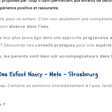
g
proposés par Toup’ti Gym permettent aux enfants de découvr
érience positive et rassurante.
te pour un enfant. C’est non seulement une compétenc
 son
aisance dans l’eau
.
s leur plus jeune âge dans une approche
progressive e
? Découvrez nos
conseils pratiques
pour une
expérie
s,
les parents sont bien sûr accompagnateurs dans 
Des Enfant Nancy – Metz – Strasbourg
eau. Certains se sentiront immédiatement à l’aise, tan
e ?