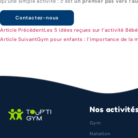
qu’une simple activité : c’est
un premier pas vers l’a
Contactez-nous
Article Précédent
Les 5 idées reçues sur l’activité Béb
Article Suivant
Gym pour enfants : l’importance de la 
Nos activité
Gym
Natation